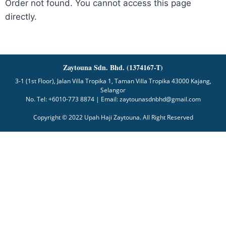
Order not found. You cannot access this page
directly.
Zaytouna Sdn. Bhd. (1374167-T)
3-1 (1st Floor), Jalan Villa Tropika 1, Taman Villa Tropika 43000 Kajang,
Selangor
No. Tel: +6010-773 8874 | Email: zaytounasdnbhd@gmail.com
Copyright © 2022 Upah Haji Zaytouna. All Right Reserved