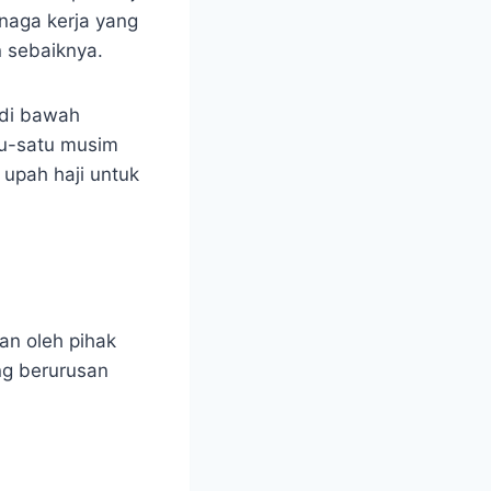
enaga kerja yang
n sebaiknya.
 di bawah
tu-satu musim
 upah haji untuk
an oleh pihak
ng berurusan