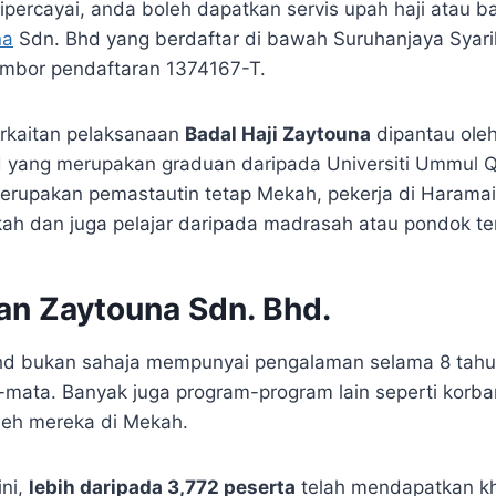
percayai, anda boleh dapatkan servis upah haji atau bad
na
Sdn. Bhd yang berdaftar di bawah Suruhanjaya Syari
mbor pendaftaran 1374167-T.
rkaitan pelaksanaan
Badal Haji Zaytouna
dipantau oleh
d yang merupakan graduan daripada Universiti Ummul 
erupakan pemastautin tetap Mekah, pekerja di Harama
ah dan juga pelajar daripada madrasah atau pondok t
n Zaytouna Sdn. Bhd.
hd bukan sahaja mempunyai pengalaman selama 8 tah
-mata. Banyak juga program-program lain seperti korb
leh mereka di Mekah.
ini,
lebih daripada 3,772 peserta
telah mendapatkan kh