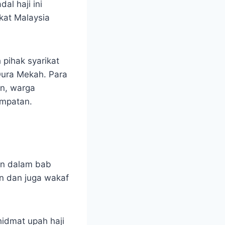
al haji ini
kat Malaysia
 pihak syarikat
Qura Mekah. Para
in, warga
empatan.
un dalam bab
an dan juga wakaf
idmat upah haji