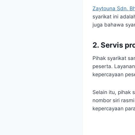
Zaytouna Sdn. B
syarikat ini adal
juga bahawa syar
2. Servis pr
Pihak syarikat s
peserta. Layanan
kepercayaan pese
Selain itu, pihak
nombor siri rasm
kepercayaan para