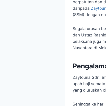
berpatutan dan di
daripada
Zaytou
(SSM) dengan no
Segala urusan be
dan Ustaz Rashi
pelaksana juga m
Nusantara di Mek
Pengalama
Zaytouna Sdn. B
upah haji semata
yang diuruskan o
Sehingga ke hari 