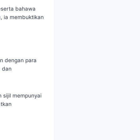
eserta bahawa
tu, ia membuktikan
an dengan para
n dan
n sijil mempunyai
atkan